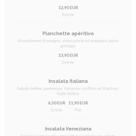
12,90 EUR
Entrée
Planchette apéritivo
Assortiment fromages, charcuterie et antipasti selon
arrivage
13,90 EUR
Entrée
Insalata Italiana
Salade mêlée, parmesan, tomates confites et fraiches,
huile d’olive
6,50 EUR
11,90 EUR
Entrée
Plat
Insalata Veneziana
Tomate, jambon de parme 24 mois minimum, salade,