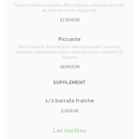
Sauce tomate, crevettes décortiquées, mélange de fruits
de mer, encornet, mozzarella
17,90 EUR
Piccante
Sauce tomate, fiore di latte, oignons rouges, poivrons,
merguez, spianata piccante, nduja piccante, roquette et
burrata.
18,90 EUR
SUPPLÉMENT
1/2 burrata fraiche
3,50 EUR
Les risottos