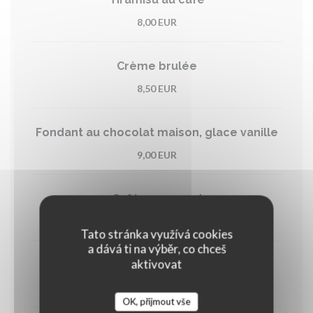
8,00 EUR
Crème brulée
8,50 EUR
Fondant au chocolat maison, glace vanille
9,00 EUR
Café gourmand
9,00 EUR
Tato stránka využívá cookies
a dává ti na výběr, co chceš
aktivovat
Cappuccino gourmand
9,90 EUR
OK, přijmout vše