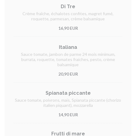
Di Tre
Crème fraîche, échalotes confites, magret fumé,
roquette, parmesan, crème balsamique
16,90 EUR
Italiana
Sauce tomate, jambon de parme 24 mois minimum,
burrata, roquette, tomates fraiches, pesto, crème
balsamique
20,90 EUR
Spianata piccante
Sauce tomate, poivrons, maïs, Spianata piccante (chorizo
italien piquant), mozzarella
14,90 EUR
Frutti di mare