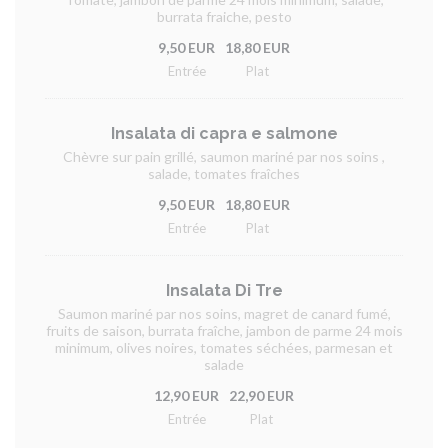
burrata fraiche, pesto
9,50 EUR
18,80 EUR
Entrée
Plat
Insalata di capra e salmone
Chèvre sur pain grillé, saumon mariné par nos soins ,
salade, tomates fraîches
9,50 EUR
18,80 EUR
Entrée
Plat
Insalata Di Tre
Saumon mariné par nos soins, magret de canard fumé,
fruits de saison, burrata fraîche, jambon de parme 24 mois
minimum, olives noires, tomates séchées, parmesan et
salade
12,90 EUR
22,90 EUR
Entrée
Plat