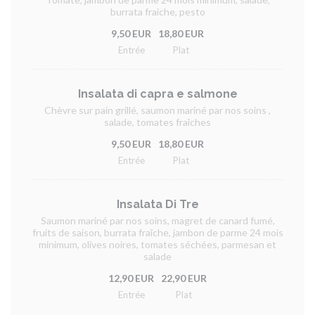
burrata fraiche, pesto
9,50 EUR
18,80 EUR
Entrée
Plat
Insalata di capra e salmone
Chèvre sur pain grillé, saumon mariné par nos soins ,
salade, tomates fraîches
9,50 EUR
18,80 EUR
Entrée
Plat
Insalata Di Tre
Saumon mariné par nos soins, magret de canard fumé,
fruits de saison, burrata fraîche, jambon de parme 24 mois
minimum, olives noires, tomates séchées, parmesan et
salade
12,90 EUR
22,90 EUR
Entrée
Plat