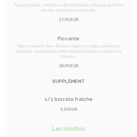
Sauce tomate, crevettes décortiquées, mélange de fruits
de mer, encornet, mozzarella
17,90 EUR
Piccante
Sauce tomate, fiore di latte, oignons rouges, poivrons,
merguez, spianata piccante, nduja piccante, roquette et
burrata.
18,90 EUR
SUPPLÉMENT
1/2 burrata fraiche
3,50 EUR
Les risottos