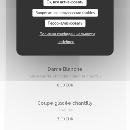
Ок, все активировать
irish gourmand
Запретить использование cookies
15,90 EUR
Персонализировать
Политика конфиденциальности
Sorbet arrosé
undefined
3 boules
9,00 EUR
Dame Blanche
Glace vanille, chocolat chaud et chantilly
8,50 EUR
Coupe glacée chantilly
3 boules
7,50 EUR