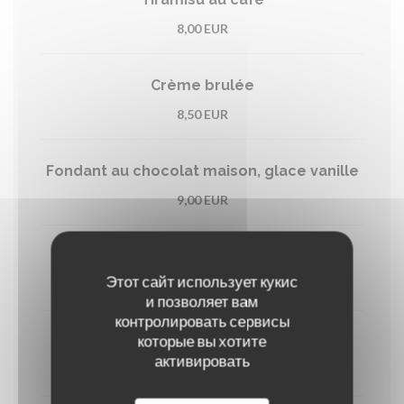
8,00 EUR
Crème brulée
8,50 EUR
Fondant au chocolat maison, glace vanille
9,00 EUR
Café gourmand
Этот сайт использует кукис
9,00 EUR
и позволяет вам
контролировать сервисы
которые вы хотите
Cappuccino gourmand
активировать
9,90 EUR