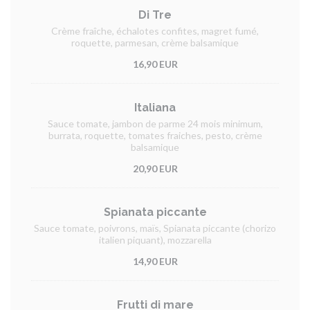
Di Tre
Crème fraîche, échalotes confites, magret fumé,
roquette, parmesan, crème balsamique
16,90 EUR
Italiana
Sauce tomate, jambon de parme 24 mois minimum,
burrata, roquette, tomates fraiches, pesto, crème
balsamique
20,90 EUR
Spianata piccante
Sauce tomate, poivrons, maïs, Spianata piccante (chorizo
italien piquant), mozzarella
14,90 EUR
Frutti di mare